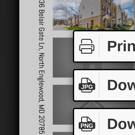
Prin
Dow
JPG
Dow
PNG