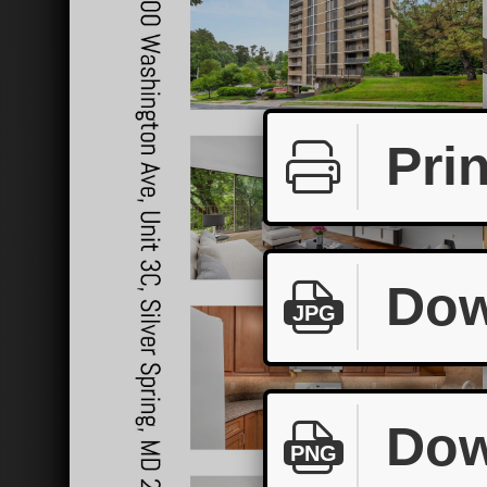
Prin
Dow
JPG
Dow
PNG