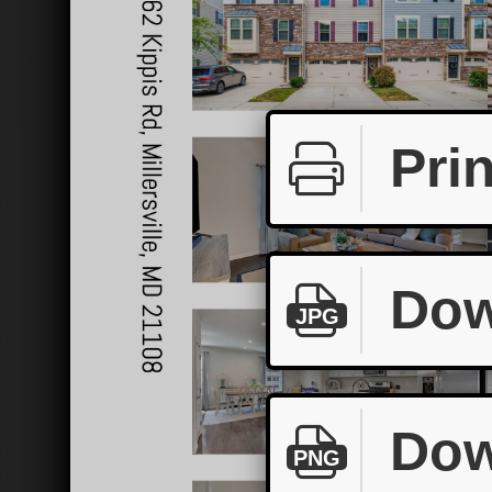
Prin
Dow
JPG
Dow
PNG