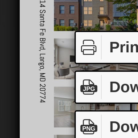
Prin
Dow
JPG
Dow
PNG