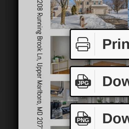
Prin
Dow
JPG
Dow
PNG